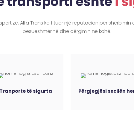
 transporti është
i s
pertizë, Alfa Trans ka fituar një reputacion për shërbimin e 
besueshmërinë dhe dërgimin në kohë.
Tranporte të sigurta
Përgjegjësi secilën he