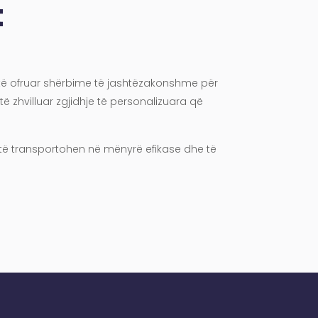
t
r të ofruar shërbime të jashtëzakonshme për
të zhvilluar zgjidhje të personalizuara që
t të transportohen në mënyrë efikase dhe të