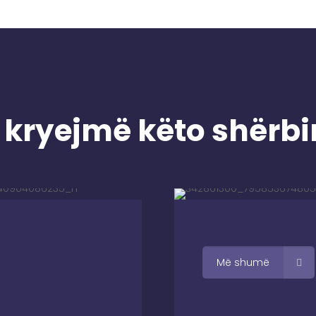
 kryejmë këto shërb
Më shumë