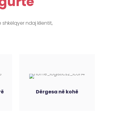
igurtë
shkëlqyer ndaj klientit,
rë
Dërgesa në kohë