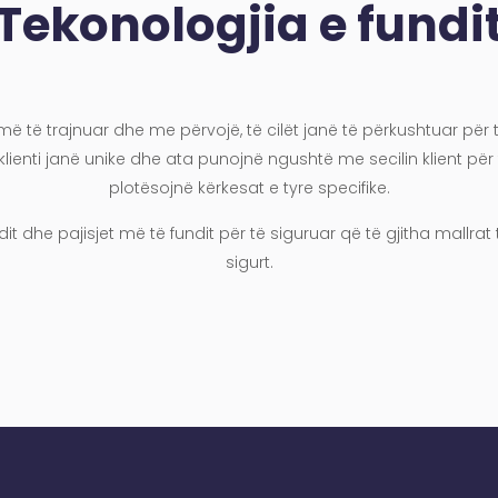
Tekonologjia e fundi
më të trajnuar dhe me përvojë, të cilët janë të përkushtuar pë
 klienti janë unike dhe ata punojnë ngushtë me secilin klient për 
plotësojnë kërkesat e tyre specifike.
it dhe pajisjet më të fundit për të siguruar që të gjitha mallra
sigurt.