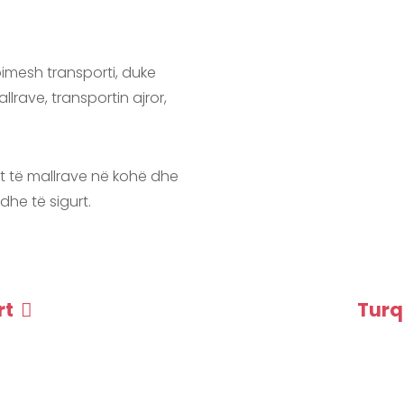
imesh transporti, duke
lrave, transportin ajror,
it të mallrave në kohë dhe
 dhe të sigurt.
rt
Turq