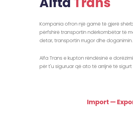
Alfta
Trans
Kompania ofron një gamë të gjerë shërb
përfshirë transportin ndërkombëtar të mal
detar, transportin rrugor dhe doganimin.
Alfa Trans e kupton rëndësinë e dorëzim
për t'u siguruar që ato të arrijnë të sigurt
Import — Expo